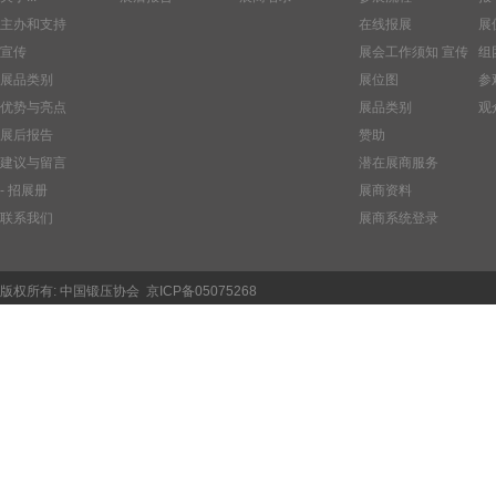
主办和支持
在线报展
展
宣传
展会工作须知
宣传
组
展品类别
展位图
参
优势与亮点
展品类别
观
展后报告
赞助
建议与留言
潜在展商服务
- 招展册
展商资料
联系我们
展商系统登录
版权所有:
中国锻压协会
京ICP备05075268