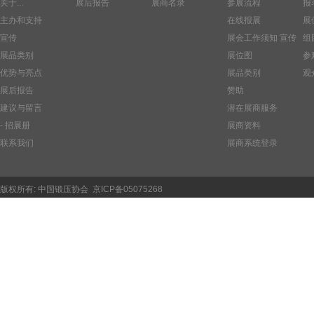
关于...
展后报告
展商名录
参展流程
报
主办和支持
在线报展
展
宣传
展会工作须知
宣传
组
展品类别
展位图
参
优势与亮点
展品类别
观
展后报告
赞助
建议与留言
潜在展商服务
- 招展册
展商资料
联系我们
展商系统登录
版权所有:
中国锻压协会
京ICP备05075268