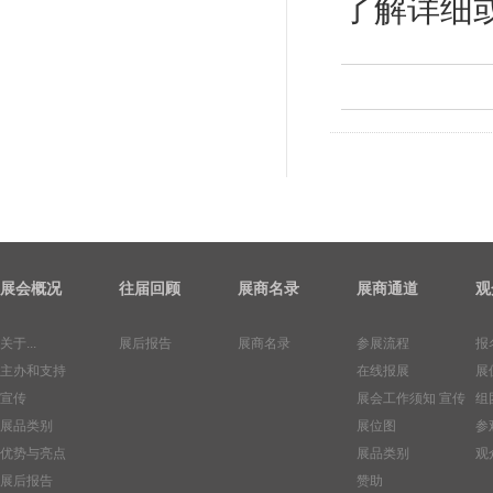
了解详细
展会概况
往届回顾
展商名录
展商通道
观
关于...
展后报告
展商名录
参展流程
报
主办和支持
在线报展
展
宣传
展会工作须知
宣传
组
展品类别
展位图
参
优势与亮点
展品类别
观
展后报告
赞助