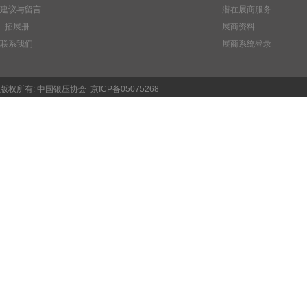
建议与留言
潜在展商服务
- 招展册
展商资料
联系我们
展商系统登录
版权所有:
中国锻压协会
京ICP备05075268