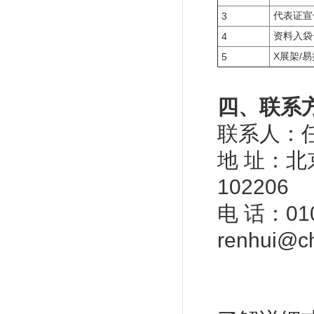
代表证宣
3
资料入袋
4
X展架/
5
四、联系
联系人：任
地 址：北
102206
电 话：010
renhui@ch