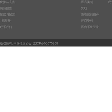
优势与亮点
展品类别
观
展后报告
赞助
建议与留言
潜在展商服务
- 招展册
展商资料
联系我们
展商系统登录
版权所有:
中国锻压协会
京ICP备05075268