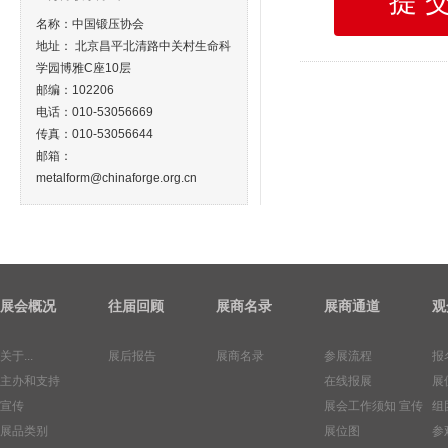
名称：中国锻压协会
地址： 北京昌平北清路中关村生命科
学园博雅C座10层
邮编：102206
电话：010-53056669
传真：010-53056644
邮箱：
metalform@chinaforge.org.cn
展会概况
往届回顾
展商名录
展商通道
观
关于...
展后报告
展商名录
参展流程
报
主办和支持
在线报展
展
宣传
展会工作须知
宣传
组
展品类别
展位图
参