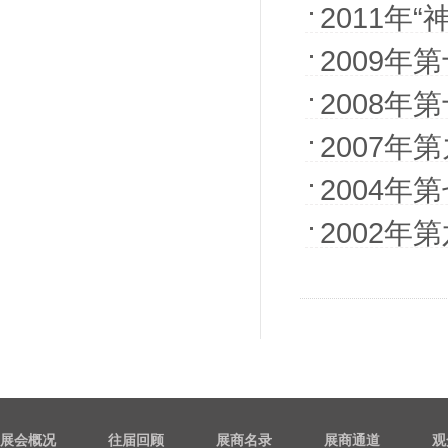
2011年
2009
成形展览
2008
表扬奖、
2007
形展览会
2004
2002
展会概况
往届回顾
展商名录
展商通道
观