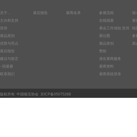
关于...
展后报告
展商名录
参展流程
报
主办和支持
在线报展
展
宣传
展会工作须知
宣传
组
展品类别
展位图
参
优势与亮点
展品类别
观
展后报告
赞助
建议与留言
潜在展商服务
- 招展册
展商资料
联系我们
展商系统登录
版权所有:
中国锻压协会
京ICP备05075268