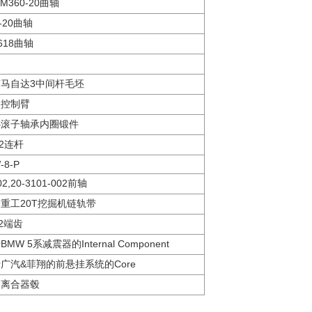
6M360-20曲轴
K-20曲轴
618曲轴
轴
马自达3中间杆毛坯
用控制臂
心滚子轴承内圈锻件
52连杆
-8-P
02,20-3101-002前轴
重工20T挖掘机链轨带
82端齿
MW 5系减震器的Internal Component
广汽&菲翔的前悬挂系统的Core
档离合器毂