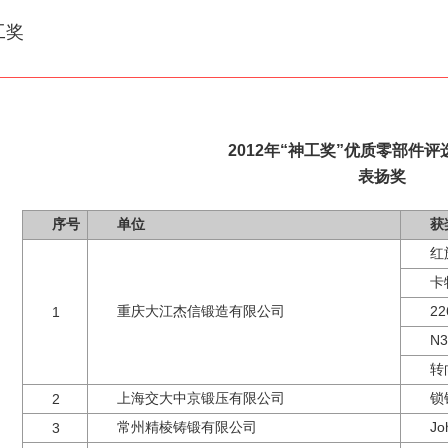
工奖
2012年“神工奖”优质零部件
表扬奖
序号
单位
获
红
卡
重庆大江杰信锻造有限公司
2
1
N
转
上海交大中京锻压有限公司
锁
2
常州精棱铸锻有限公司
J
3