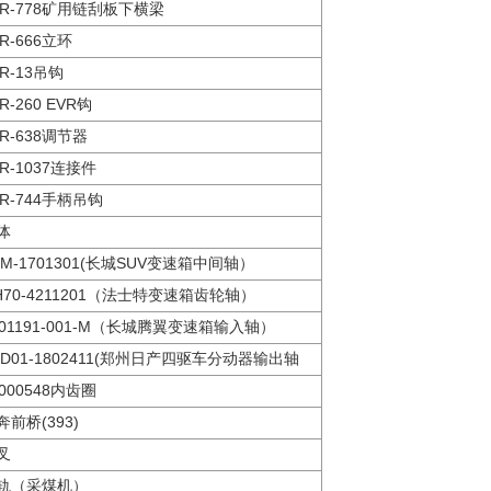
LR-778矿用链刮板下横梁
LR-666立环
LR-13吊钩
R-260 EVR钩
LR-638调节器
LR-1037连接件
LR-744手柄吊钩
体
ZM-1701301(长城SUV变速箱中间轴）
H70-4211201（法士特变速箱齿轮轴）
701191-001-M（长城腾翼变速箱输入轴）
FD01-1802411(郑州日产四驱车分动器输出轴
0000548内齿圈
奔前桥(393)
叉
轨（采煤机）