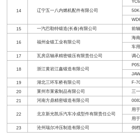
YC
辽宁五一八内燃机配件有限公司
50
14
WD
一汽巴勒特锻造(长春)有限公司
前
15
海南
福州金锻工业有限公司
16
车
瓦房店轴承精密锻压有限责任公司
调
17
P0
浙江黄岩江鑫锻造有限公司
18
JAW
湖北三环车桥有限公司
F-7
19
莱州市莱索制品有限公司
三一
20
河南方鼎精密锻造有限公司
00
21
用于B
北京新光凯乐汽车冷成型件有限责任公司
22
用于
沧州瑞尔冲压制造有限公司
倒
23