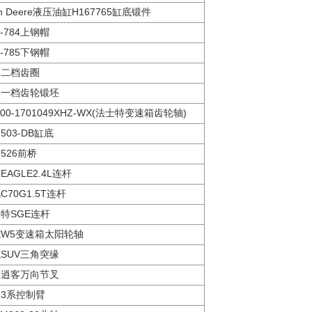
hn Deere液压油缸H167765缸底锻件
R-784上钢帽
R-785下钢帽
轴二档齿圈
轴一档齿轮锻坯
100-1701049XHZ-WX(法士特变速箱齿轮轴)
503-DB缸底
526前桥
EAGLE2.4L连杆
C70G1.5T连杆
特SGE连杆
W5变速箱太阳轮轴
SUV三角突缘
桑逍客万向节叉
3系控制臂