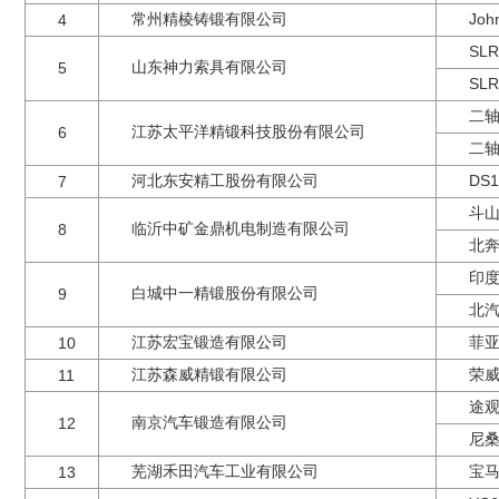
常州精棱铸锻有限公司
Jo
4
SL
山东神力索具有限公司
5
SL
二
江苏太平洋精锻科技股份有限公司
6
二
河北东安精工股份有限公司
DS
7
斗山
临沂中矿金鼎机电制造有限公司
8
北奔
印度
白城中一精锻股份有限公司
9
北汽
江苏宏宝锻造有限公司
菲亚
10
江苏森威精锻有限公司
荣威
11
途观
南京汽车锻造有限公司
12
尼
芜湖禾田汽车工业有限公司
宝马
13