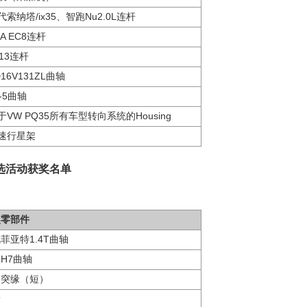
代索纳塔/ix35、智跑Nu2.0L连杆
SA EC8连杆
213连杆
D16V131ZL曲轴
0-5曲轴
于VW PQ35所有车型转向系统的Housing
速行星架
评选活动获奖名单
奖零部件
菲亚特1.4T曲轴
H7曲轴
角突缘（短）
齿