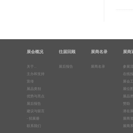
展会概况
往届回顾
展商名录
展商
关于...
展后报告
展商名录
参展
主办和支持
在线
宣传
展会
展品类别
展位
优势与亮点
展品
展后报告
赞助
建议与留言
潜在
- 招展册
展商
联系我们
展商