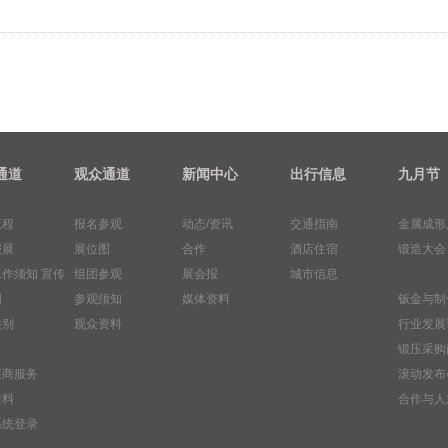
通道
观众通道
新闻中心
出行信息
九月节
流程
报名参观
动态/资讯
交通指南
金属成形
报展
展位图
合作
酒店住宿
锻造大会
工作须知
宣传
组团参观
展会报
城市信息
图
参观须知
媒体资料
钣金与制
类别
观众资料
行业发展
锻压采购
展商服务
滚动发布
资料
合作与人
系统登录