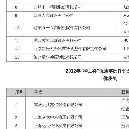
白城中一精锻股份有限公司
现
8
江苏宏宝锻造有限公司
P
9
1
辽宁五一八内燃机配件有限公司
10
K
浙江黄岩江鑫锻造有限公司
4
11
北京新光凯乐汽车冷成型件有限责任公司
用
12
沧州瑞尔冲压制造有限公司
超
13
2012年“神工奖”优质零部件
优质奖
序号
单位
获
广汽
重庆大江杰信锻造有限公司
1
红旗
上海交大中京锻压有限公司
三
2
上海运良企业发展有限公司
冠
3