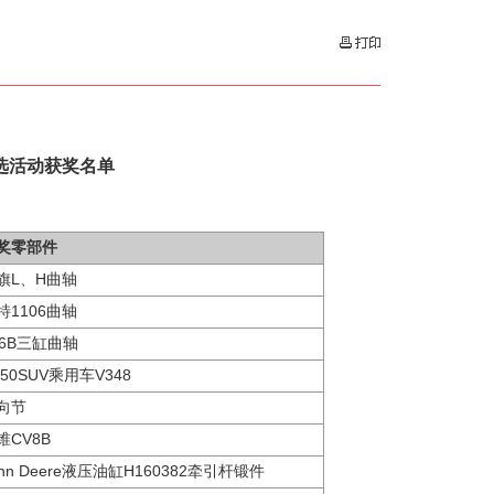
评选活动获奖名单
奖零部件
旗L、H曲轴
特1106曲轴
26B三缸曲轴
350SUV乘用车V348
向节
锥CV8B
ohn Deere液压油缸H160382牵引杆锻件