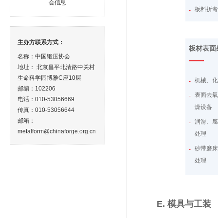
会信息
板料折
环卫设
拉形机
食品机
型材和
办公家
主办方联系方式：
板材表面
弯管机
锁具
名称：中国锻压协会
地址： 北京昌平北清路中关村
弹簧成
医疗器
生命科学园博雅C座10层
机械、
多边折
机床工
邮编：102206
表面去
船舶与
电话：010-53056669
燥设备
传真：010-53056644
小五金
邮箱：
润滑、
不锈钢
metalform@chinaforge.org.cn
处理
玩具
砂带磨
电池
处理
机场、
静电喷
金融机
设备、
ETC系
扩散、
E. 模具与工装
超市设
去毛刺