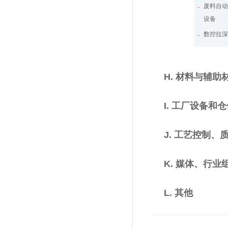
废料自
设备
数控拉
设备减
机器人
H. 材料与辅助
给料和
料库和
I. 工厂设备和
ERP系
模拟软
J. 工艺控制
焊缝检
器人、
K. 媒体、行
自动换
输送机
L. 其他