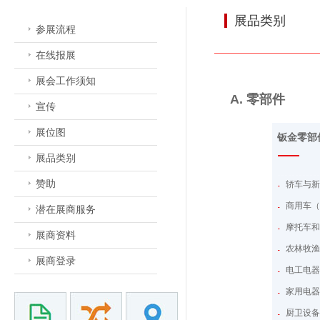
展品类别
参展流程
在线报展
展会工作须知
A. 零部件
宣传
展位图
钣金零部
展品类别
赞助
轿车与
商用车
潜在展商服务
摩托车
展商资料
农林牧
展商登录
电工电
家用电
厨卫设