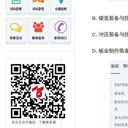
烹饪炊
计算机
B. 锻造装备与
工程、
军工与
C. 冲压装备与
轨道交
日用品
D. 钣金制作装
五金工
板材、管
燃气用
吸排抽
建筑装
型材弯
航空、
卷板机
能源与
数控砖
轻工、
床
服装鞋
激光切
关注主办方微信，了解更多展
和制造
箱包家