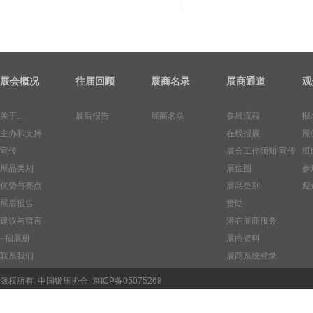
展会概况
往届回顾
展商名录
展商通道
观
关于...
展后报告
展商名录
参展流程
报
主办和支持
在线报展
展
宣传
展会工作须知
宣传
组
展品类别
展位图
参
优势与亮点
展品类别
观
展后报告
赞助
建议与留言
潜在展商服务
- 招展册
展商资料
联系我们
展商系统登录
版权所有:
中国锻压协会
京ICP备05075268