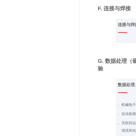
机箱机
F. 连接与焊接
卷制管
连接与焊
封头旋
G. 数据处理
验
数据处理
机械电子
自动装
无轨转
清洗和