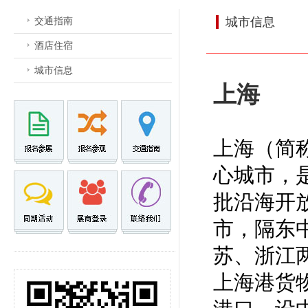
交通指南
城市信息
酒店住宿
城市信息
上海
上海（简
心城市，
批
沿海开
市，隔
东
苏、浙江
上海港
货