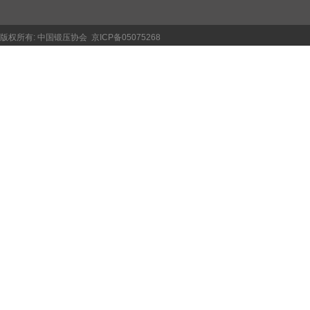
版权所有:
中国锻压协会
京ICP备05075268