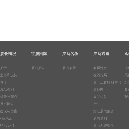
展会概况
往届回顾
展商名录
展商通道
观
关于...
展后报告
展商名录
参展流程
报
主办和支持
在线报展
展
宣传
展会工作须知
宣传
组
展品类别
展位图
参
优势与亮点
展品类别
观
展后报告
赞助
建议与留言
潜在展商服务
- 招展册
展商资料
联系我们
展商系统登录