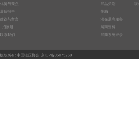
优势与亮点
展品类别
观
展后报告
赞助
建议与留言
潜在展商服务
- 招展册
展商资料
联系我们
展商系统登录
版权所有:
中国锻压协会
京ICP备05075268