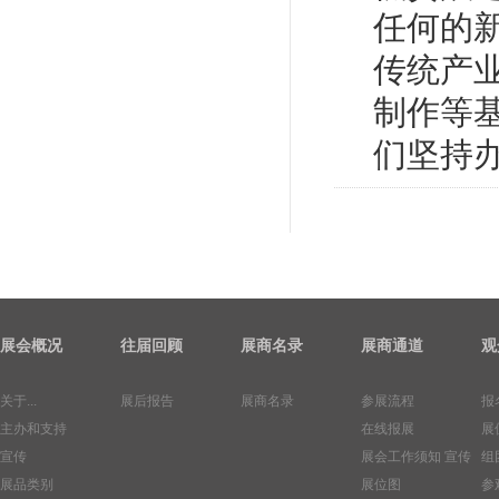
任何的
传统产
制作等
们坚持
展会概况
往届回顾
展商名录
展商通道
观
关于...
展后报告
展商名录
参展流程
报
主办和支持
在线报展
展
宣传
展会工作须知
宣传
组
展品类别
展位图
参