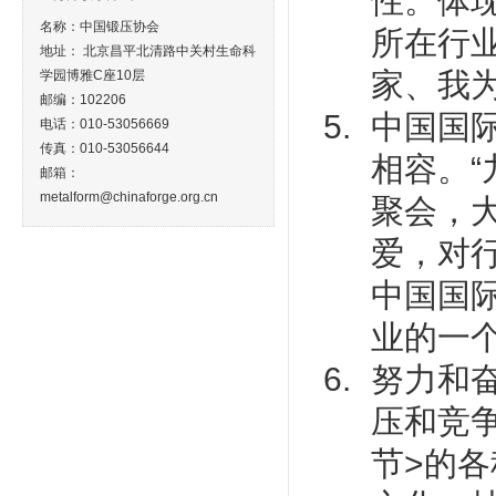
性。体
名称：中国锻压协会
所在行
地址： 北京昌平北清路中关村生命科
家、我
学园博雅C座10层
邮编：102206
中国国
电话：010-53056669
传真：010-53056644
相容。
邮箱：
metalform@chinaforge.org.cn
聚会，
爱，对行
中国国
业的一
努力和
压和竞
节>的