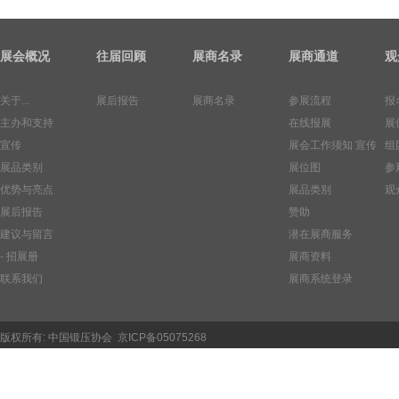
展会概况
往届回顾
展商名录
展商通道
观
关于...
展后报告
展商名录
参展流程
报
主办和支持
在线报展
展
宣传
展会工作须知
宣传
组
展品类别
展位图
参
优势与亮点
展品类别
观
展后报告
赞助
建议与留言
潜在展商服务
- 招展册
展商资料
联系我们
展商系统登录
版权所有:
中国锻压协会
京ICP备05075268