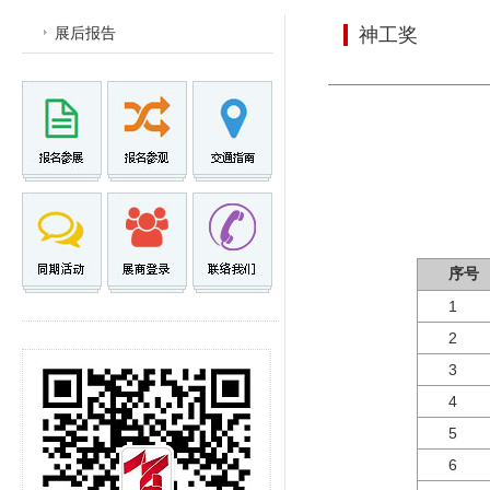
展后报告
神工奖
序号
1
2
3
4
5
6