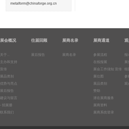
metalform@chinaforge.org.cn
展会概况
往届回顾
展商名录
展商通道
观
关于...
展后报告
展商名录
参展流程
报
主办和支持
在线报展
展
宣传
展会工作须知
宣传
组
展品类别
展位图
参
优势与亮点
展品类别
观
展后报告
赞助
建议与留言
潜在展商服务
- 招展册
展商资料
联系我们
展商系统登录