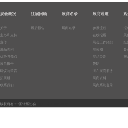
展会概况
往届回顾
展商名录
展商通道
观
关于...
展后报告
展商名录
参展流程
报
主办和支持
在线报展
展
宣传
展会工作须知
组
展品类别
展位图
参
优势与亮点
展品类别
观
展后报告
赞助
建议与留言
潜在展商服务
招展册
展商资料
联系我们
展商系统登录
版权所有:
中国锻压协会
京ICP备10006204号