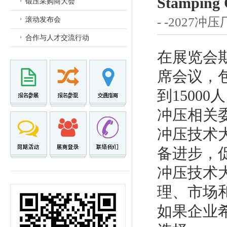
Stamping 
锻压采购商大会
- -2027冲
滚动发布会
合作与人才交流行动
在展览会
席会议，
到1500
冲压相关
冲压技术
备进步，
冲压技术
理、市场
如果企业